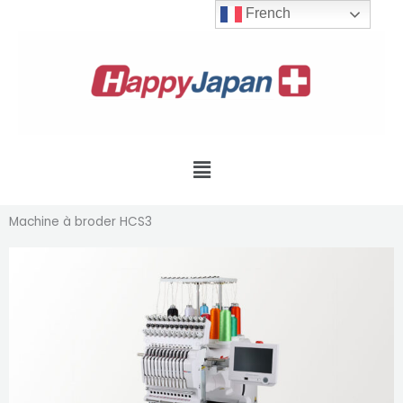
Aller
French
au
contenu
Menu
Machine à broder HCS3